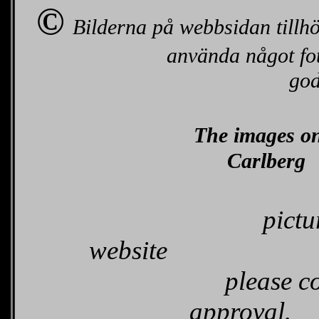
©
Bilderna på webbsidan tillh
använda något foto tag ko
god
The images on
Car
pict
web
please contact me 
approval.